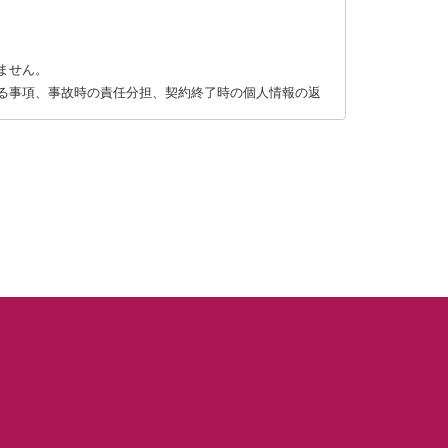
ません。
る事項、事故時の責任分担、契約終了時の個人情報の返
および漏洩等を防止するための措置を講じます。
手段によって収集したものであることを確認します。
い合わせ下さい。