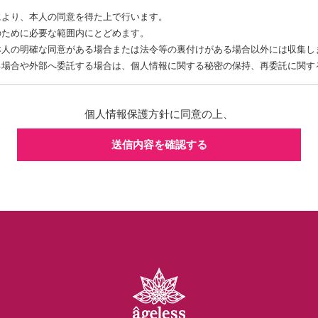
により、本人の同意を得た上で行います。
のために必要な範囲内にとどめます。
本人の明確な同意がある場合または法令等の裏付けがある場合以外には収集し
る場合や外部へ委託する場合は、個人情報に関する秘密の保持、再委託に関す
します。
個人情報保護方針に同意の上、
入手した個人情報は、正確な状態に保ち、不正アクセス、紛失・破壊・改ざん
送信内容を確認する
は、委託者が個人情報を入手した際、本人の同意を得た上で、適法かつ公正な
他の規範を遵守し、本方針の継続的改善に努めます。
、妥当な範囲において、すみやかな対応に努めます。
個人情報についてご確認されたい場合には、【
TEL：042-506-2174
】までお問