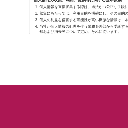
個人情報の収集、利用、提供等に関する基本原則
個人情報を直接収集する際は、適法かつ公正な手段
収集にあたっては、利用目的を明確にし、その目的
個人の利益を侵害する可能性が高い機微な情報は、
当社が個人情報の処理を伴う業務を外部から受託す
却および消去等について定め、それに従います。
個人情報は、本人の同意を得た範囲内で利用、提供
個人情報の管理について
当社が直接収集または外部から業務を受託する際に
個人情報の処理を伴う業務を外部から受託する場合
法令及びその他の規範について
当社は、個人情報の保護に関係する日本の法令及びその
本人からのお問い合わせ
本人からの個人情報の取扱いに関するお問い合わせには
このページの内容に関するご質問及びお客様がご自身の